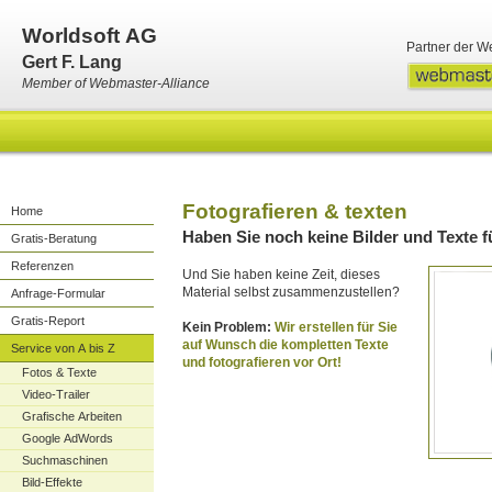
Worldsoft AG
Partner der W
Gert F. Lang
Member of Webmaster-Alliance
Fotografieren & texten
Home
Haben Sie noch keine Bilder und Texte f
Gratis-Beratung
Referenzen
Und Sie haben keine Zeit, dieses
Material selbst zusammenzustellen?
Anfrage-Formular
Gratis-Report
Kein Problem:
Wir erstellen für Sie
auf Wunsch die kompletten Texte
Service von A bis Z
und fotografieren vor Ort!
Fotos & Texte
Video-Trailer
Grafische Arbeiten
Google AdWords
Suchmaschinen
Bild-Effekte