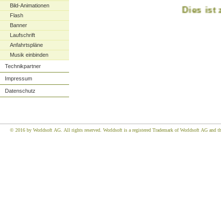
Bild-Animationen
Dies ist z
Flash
Banner
Laufschrift
Anfahrtspläne
Musik einbinden
Technikpartner
Impressum
Datenschutz
© 2016 by Worldsoft AG. All rights reserved. Worldsoft is a registered Trademark of Worldsoft AG and the