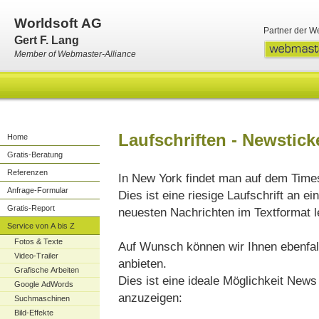
Worldsoft AG
Partner der W
Gert F. Lang
Member of Webmaster-Alliance
Laufschriften - Newstick
Home
Gratis-Beratung
Referenzen
In New York findet man auf dem Time
Anfrage-Formular
Dies ist eine riesige Laufschrift an e
Gratis-Report
neuesten Nachrichten im Textformat 
Service von A bis Z
Fotos & Texte
Auf Wunsch können wir Ihnen ebenfal
Video-Trailer
anbieten.
Grafische Arbeiten
Dies ist eine ideale Möglichkeit News
Google AdWords
anzuzeigen:
Suchmaschinen
Bild-Effekte