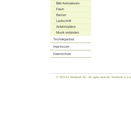
Bild-Animationen
Flash
Banner
Laufschrift
Anfahrtspläne
Musik einbinden
Technikpartner
Impressum
Datenschutz
© 2016 by Worldsoft AG. All rights reserved. Worldsoft is a re