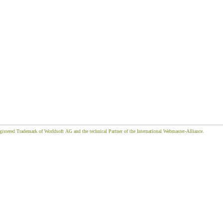
gistered Trademark of Worldsoft AG and the technical Partner of the International Webmaster-Alliance.