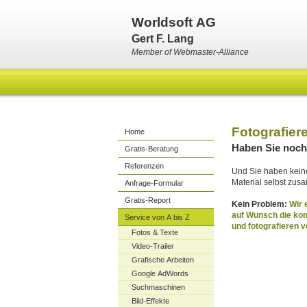
Worldsoft AG
Gert F. Lang
Member of Webmaster-Alliance
Fotografier
Home
Haben Sie noch 
Gratis-Beratung
Referenzen
Und Sie haben keine
Material selbst zu
Anfrage-Formular
Gratis-Report
Kein Problem:
Wir 
auf Wunsch die kom
Service von A bis Z
und fotografieren v
Fotos & Texte
Video-Trailer
Grafische Arbeiten
Google AdWords
Suchmaschinen
Bild-Effekte