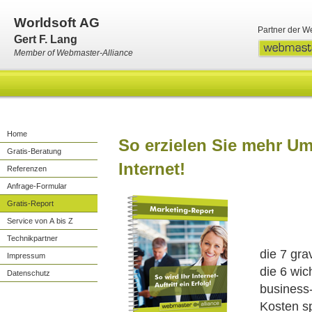
Worldsoft AG
Partner der W
Gert F. Lang
Member of Webmaster-Alliance
Home
So erzielen Sie mehr U
Gratis-Beratung
Internet!
Referenzen
Anfrage-Formular
Gratis-Report
Service von A bis Z
Technikpartner
die 7 gra
Impressum
die 6 wic
Datenschutz
business-
Kosten s