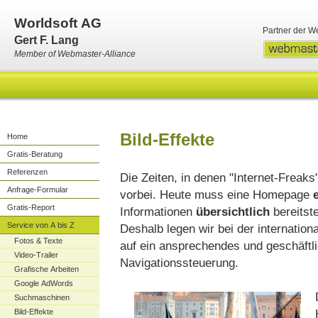
Worldsoft AG
Partner der W
Gert F. Lang
Member of Webmaster-Alliance
Bild-Effekte
Home
Gratis-Beratung
Referenzen
Die Zeiten, in denen "Internet-Freaks
Anfrage-Formular
vorbei. Heute muss eine Homepage
Gratis-Report
Informationen
übersichtlich
bereitst
Service von A bis Z
Deshalb legen wir bei der internatio
Fotos & Texte
auf ein ansprechendes und geschäftl
Video-Trailer
Navigationssteuerung.
Grafische Arbeiten
Google AdWords
Suchmaschinen
Bild-Effekte