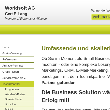
Worldsoft AG
Partner der W
Gert F. Lang
Member of Webmaster-Alliance
Umfassende und skalier
Home
Gratis-Beratung
Ob Sie im Moment als Small Business
Referenzen
möchten - oder eine komplexe Lösung
Anfrage-Formular
Marketings, CRM, E-Mail-Marketing, 
Gratis-Report
benötigen - mit dem Technikpartner W
Service von A bis Z
Partner gefunden
!
Technikpartner
Programme
Die Business Solution wä
Worldsoft-Preise
Erfolg mit!
Domain Preise
Bestellen
AGB`s