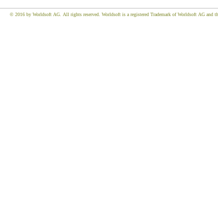
© 2016 by Worldsoft AG. All rights reserved. Worldsoft is a registered Trademark of Worldsoft AG and the