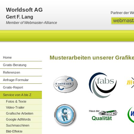
Worldsoft AG
Partner der W
Gert F. Lang
Member of Webmaster-Alliance
Musterarbeiten unserer Grafike
Home
Gratis-Beratung
Referenzen
Anfrage-Formular
Gratis-Report
Service von A bis Z
Fotos & Texte
Video-Trailer
Grafische Arbeiten
Google AdWords
Suchmaschinen
Bild-Effekte