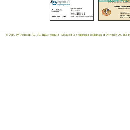
© 2016 by Worldsoft AG. All rights reserved. Worldsoft is a registered Trademark of Worldsoft AG and the