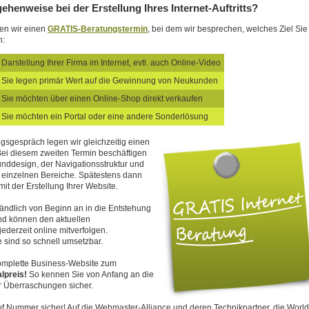
gehenweise bei der Erstellung Ihres Internet-Auftritts?
en wir einen
GRATIS-Beratungstermin
, bei dem wir besprechen, welches Ziel Sie
n:
Darstellung Ihrer Firma im Internet, evtl. auch Online-Video
Sie legen primär Wert auf die Gewinnung von Neukunden
Sie möchten über einen Online-Shop direkt verkaufen
Sie möchten ein Portal oder eine andere Sonderlösung
gsgespräch legen wir gleichzeitig einen
 Bei diesem zweiten Termin beschäftigen
unddesign, der Navigationsstruktur und
e einzelnen Bereiche. Spätestens dann
it der Erstellung Ihrer Website.
tändlich von Beginn an in die Entstehung
nd können den aktuellen
ederzeit online mitverfolgen.
sind so schnell umsetzbar.
 komplette Business-Website zum
lpreis!
So kennen Sie von Anfang an die
r Überraschungen sicher.
uf Nummer sicher! Auf die Webmaster-Alliance und deren Technikpartner, die World