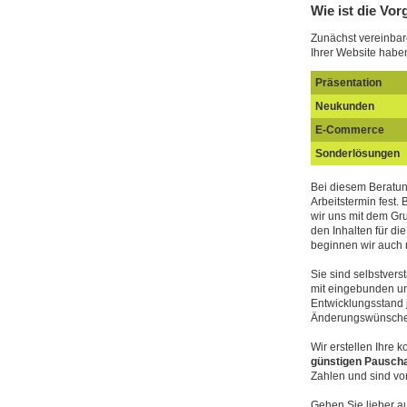
Wie ist die Vor
Zunächst vereinbar
Ihrer Website habe
Präsentation
Neukunden
E-Commerce
Sonderlösungen
Bei diesem Beratun
Arbeitstermin fest.
wir uns mit dem Gr
den Inhalten für di
beginnen wir auch m
Sie sind selbstvers
mit eingebunden u
Entwicklungsstand j
Änderungswünsche 
Wir erstellen Ihre
günstigen Pauscha
Zahlen und sind vo
Gehen Sie lieber a