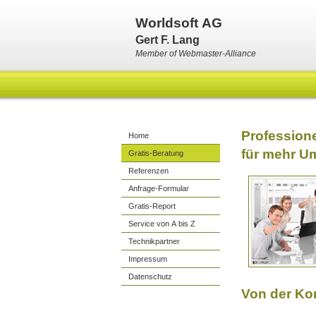
Worldsoft AG
Gert F. Lang
Member of Webmaster-Alliance
Professionel
Home
für mehr U
Gratis-Beratung
Referenzen
Anfrage-Formular
Gratis-Report
Service von A bis Z
Technikpartner
Impressum
Datenschutz
Von der Ko