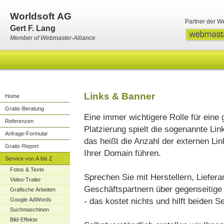
Worldsoft AG
Partner der W
Gert F. Lang
Member of Webmaster-Alliance
Links & Banner
Home
Gratis-Beratung
Eine immer wichtigere Rolle für eine 
Referenzen
Platzierung spielt die sogenannte Link
Anfrage-Formular
das heißt die Anzahl der externen Lin
Gratis-Report
Ihrer Domain führen.
Service von A bis Z
Fotos & Texte
Sprechen Sie mit Herstellern, Liefera
Video-Trailer
Geschäftspartnern über gegenseitige
Grafische Arbeiten
- das kostet nichts und hilft beiden Se
Google AdWords
Suchmaschinen
Bild-Effekte