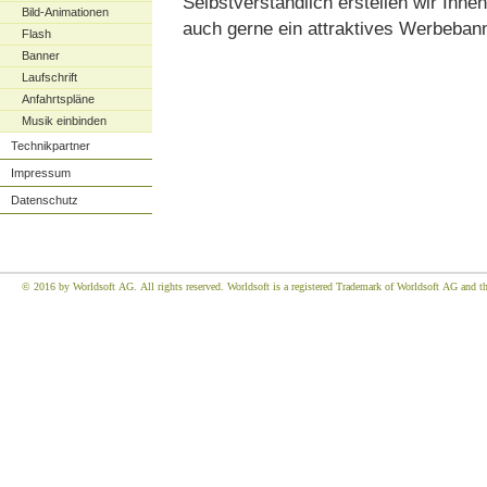
Selbstverständlich erstellen wir Ihn
Bild-Animationen
auch gerne ein attraktives Werbebann
Flash
Banner
Laufschrift
Anfahrtspläne
Musik einbinden
Technikpartner
Impressum
Datenschutz
© 2016 by Worldsoft AG. All rights reserved. Worldsoft is a registered Trademark of Worldsoft AG and the