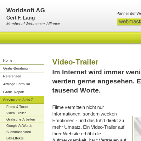
Worldsoft AG
Partner der W
Gert F. Lang
Member of Webmaster-Alliance
Video-Trailer
Home
Gratis-Beratung
Im Internet wird immer wen
Referenzen
werden gerne angesehen. Ei
Anfrage-Formular
tausend Worte.
Gratis-Report
Service von A bis Z
Filme vermitteln nicht nur
Fotos & Texte
Video-Trailer
Informationen, sondern wecken
Grafische Arbeiten
Emotionen - und das führt direkt zu
Google AdWords
mehr Umsatz. Ein Video-Trailer auf
Suchmaschinen
Ihrer Website erhöht die
Bild-Effekte
Aufmerksamkeit, baut Vertrauen auf